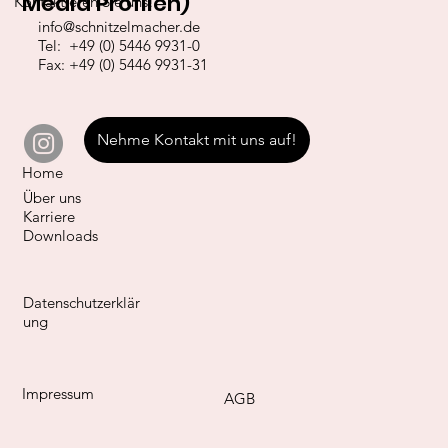
Media Profilen)
Kontaktieren Sie uns!
info@schnitzelmacher.de
Tel: +49 (0) 5446 9931-0
Fax: +49 (0) 5446 9931-31
Nehme Kontakt mit uns auf!
Home
Über uns
Karriere
Downloads
Datenschutzerklär
ung
Impressum
AGB